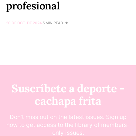
profesional
20 DE OCT. DE 2024
5 MIN READ
Suscríbete a deporte -
cachapa frita
Don’t miss out on the latest issues. Sign up
now to get access to the library of members-
only issues.