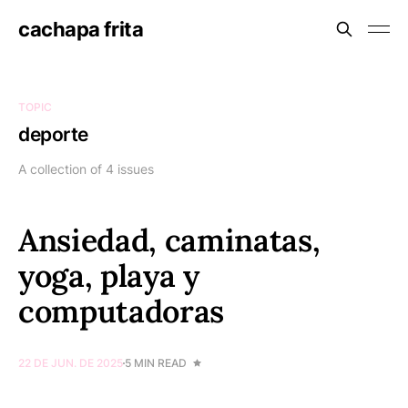
cachapa frita
TOPIC
deporte
A collection of 4 issues
Ansiedad, caminatas,
yoga, playa y
computadoras
22 DE JUN. DE 2025
5 MIN READ