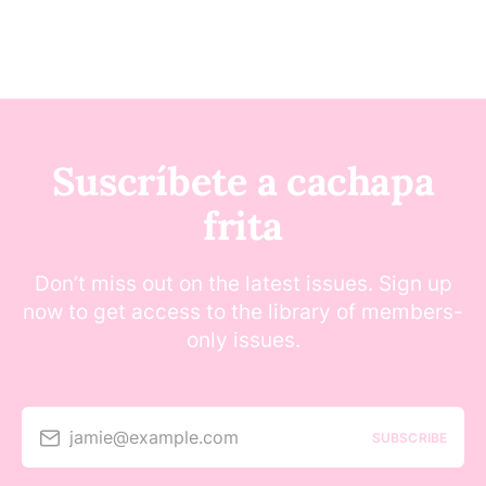
Suscríbete a cachapa
frita
Don’t miss out on the latest issues. Sign up
now to get access to the library of members-
only issues.
jamie@example.com
SUBSCRIBE