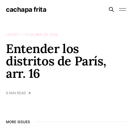
cachapa frita
LATEST —
15 DE ABR. DE 2026
Entender los
distritos de París,
arr. 16
6 MIN READ
MORE ISSUES